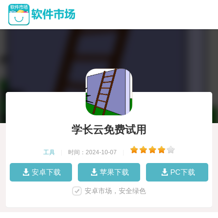
学长云免费试用
工具
|
时间：2024-10-07
|
安卓下载
苹果下载
PC下载
安卓市场，安全绿色