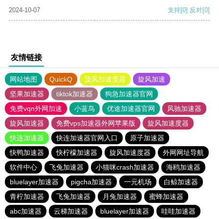
2024-10-07
支持
[0]
反对
[0]
友情链接
网站地图
QuickQ
旋风加速度器
旋风加速
坚果加速器
tiktok加速器
狗急加速器官网
免费vqn外网加速
小蓝鸟
优途加速器官网
风驰加速器
旋风加速器
免费vps加速器外网苹果版
旋风加速度器
快连加速器
快连加速器官网入口
原子加速器
快鸭加速器
快柠檬加速器
旋风加速度器
外网网址导航
软件中心
飞兔加速器
小猫咪crash加速器
海鸥加速器
bluelayer加速器
pigcha加速器
一元机场
白鲸加速器
青柠加速器
飞兔加速器
月兔加速器
蜜蜂加速器
abc加速器
云梯加速器
bluelayer加速器
哇哇加速器