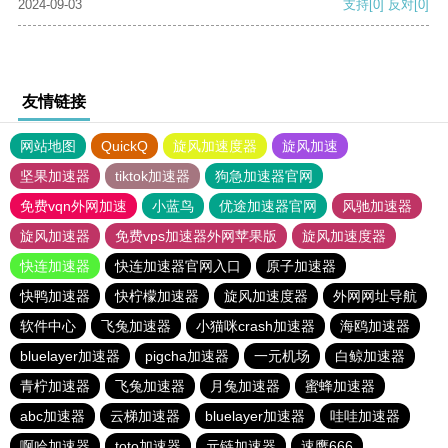
2024-09-03
支持
[0]
反对
[0]
友情链接
网站地图
QuickQ
旋风加速度器
旋风加速
坚果加速器
tiktok加速器
狗急加速器官网
免费vqn外网加速
小蓝鸟
优途加速器官网
风驰加速器
旋风加速器
免费vps加速器外网苹果版
旋风加速度器
快连加速器
快连加速器官网入口
原子加速器
快鸭加速器
快柠檬加速器
旋风加速度器
外网网址导航
软件中心
飞兔加速器
小猫咪crash加速器
海鸥加速器
bluelayer加速器
pigcha加速器
一元机场
白鲸加速器
青柠加速器
飞兔加速器
月兔加速器
蜜蜂加速器
abc加速器
云梯加速器
bluelayer加速器
哇哇加速器
啊哈加速器
toto加速器
元链加速器
速鹰666