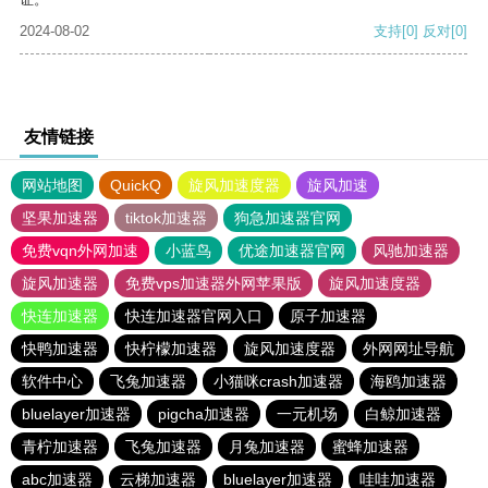
2024-08-02
支持
[0]
反对
[0]
友情链接
网站地图
QuickQ
旋风加速度器
旋风加速
坚果加速器
tiktok加速器
狗急加速器官网
免费vqn外网加速
小蓝鸟
优途加速器官网
风驰加速器
旋风加速器
免费vps加速器外网苹果版
旋风加速度器
快连加速器
快连加速器官网入口
原子加速器
快鸭加速器
快柠檬加速器
旋风加速度器
外网网址导航
软件中心
飞兔加速器
小猫咪crash加速器
海鸥加速器
bluelayer加速器
pigcha加速器
一元机场
白鲸加速器
青柠加速器
飞兔加速器
月兔加速器
蜜蜂加速器
abc加速器
云梯加速器
bluelayer加速器
哇哇加速器