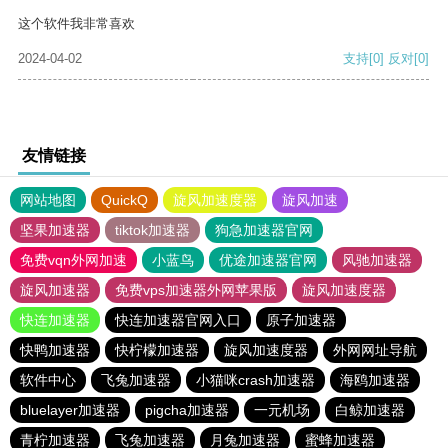
这个软件我非常喜欢
2024-04-02
支持
[0]
反对
[0]
友情链接
网站地图
QuickQ
旋风加速度器
旋风加速
坚果加速器
tiktok加速器
狗急加速器官网
免费vqn外网加速
小蓝鸟
优途加速器官网
风驰加速器
旋风加速器
免费vps加速器外网苹果版
旋风加速度器
快连加速器
快连加速器官网入口
原子加速器
快鸭加速器
快柠檬加速器
旋风加速度器
外网网址导航
软件中心
飞兔加速器
小猫咪crash加速器
海鸥加速器
bluelayer加速器
pigcha加速器
一元机场
白鲸加速器
青柠加速器
飞兔加速器
月兔加速器
蜜蜂加速器