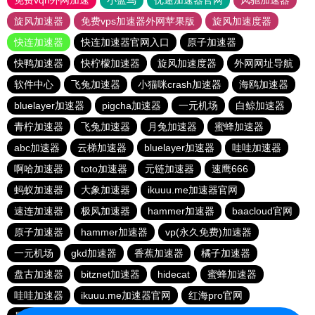
免费vqn外网加速
小蓝鸟
优途加速器官网
风驰加速器
旋风加速器
免费vps加速器外网苹果版
旋风加速度器
快连加速器
快连加速器官网入口
原子加速器
快鸭加速器
快柠檬加速器
旋风加速度器
外网网址导航
软件中心
飞兔加速器
小猫咪crash加速器
海鸥加速器
bluelayer加速器
pigcha加速器
一元机场
白鲸加速器
青柠加速器
飞兔加速器
月兔加速器
蜜蜂加速器
abc加速器
云梯加速器
bluelayer加速器
哇哇加速器
啊哈加速器
toto加速器
元链加速器
速鹰666
蚂蚁加速器
大象加速器
ikuuu.me加速器官网
速连加速器
极风加速器
hammer加速器
baacloud官网
原子加速器
hammer加速器
vp(永久免费)加速器
一元机场
gkd加速器
香蕉加速器
橘子加速器
盘古加速器
bitznet加速器
hidecat
蜜蜂加速器
哇哇加速器
ikuuu.me加速器官网
红海pro官网