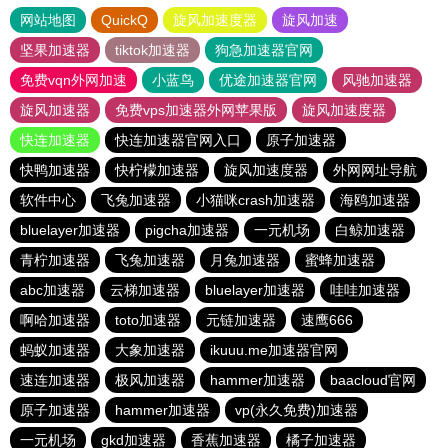
网站地图
QuickQ
旋风加速度器
旋风加速
坚果加速器
tiktok加速器
狗急加速器官网
免费vqn外网加速
小蓝鸟
优途加速器官网
风驰加速器
旋风加速器
免费vps加速器外网苹果版
旋风加速度器
快连加速器
快连加速器官网入口
原子加速器
快鸭加速器
快柠檬加速器
旋风加速度器
外网网址导航
软件中心
飞兔加速器
小猫咪crash加速器
海鸥加速器
bluelayer加速器
pigcha加速器
一元机场
白鲸加速器
青柠加速器
飞兔加速器
月兔加速器
蜜蜂加速器
abc加速器
云梯加速器
bluelayer加速器
哇哇加速器
啊哈加速器
toto加速器
元链加速器
速鹰666
蚂蚁加速器
大象加速器
ikuuu.me加速器官网
速连加速器
极风加速器
hammer加速器
baacloud官网
原子加速器
hammer加速器
vp(永久免费)加速器
一元机场
gkd加速器
香蕉加速器
橘子加速器