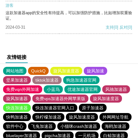
游客
这款加速器app的安全性有待提高，可以加强防护措施，比如增加双重验
证。
2024-03-31
支持
[0]
反对
[0]
友情链接
网站地图
QuickQ
旋风加速度器
旋风加速
坚果加速器
tiktok加速器
狗急加速器官网
免费vqn外网加速
小蓝鸟
优途加速器官网
风驰加速器
旋风加速器
免费vps加速器外网苹果版
旋风加速度器
快连加速器
快连加速器官网入口
原子加速器
快鸭加速器
快柠檬加速器
旋风加速度器
外网网址导航
软件中心
飞兔加速器
小猫咪crash加速器
海鸥加速器
bluelayer加速器
pigcha加速器
一元机场
白鲸加速器