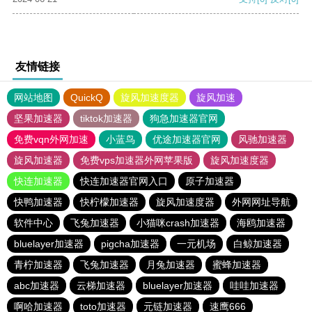
友情链接
网站地图
QuickQ
旋风加速度器
旋风加速
坚果加速器
tiktok加速器
狗急加速器官网
免费vqn外网加速
小蓝鸟
优途加速器官网
风驰加速器
旋风加速器
免费vps加速器外网苹果版
旋风加速度器
快连加速器
快连加速器官网入口
原子加速器
快鸭加速器
快柠檬加速器
旋风加速度器
外网网址导航
软件中心
飞兔加速器
小猫咪crash加速器
海鸥加速器
bluelayer加速器
pigcha加速器
一元机场
白鲸加速器
青柠加速器
飞兔加速器
月兔加速器
蜜蜂加速器
abc加速器
云梯加速器
bluelayer加速器
哇哇加速器
啊哈加速器
toto加速器
元链加速器
速鹰666