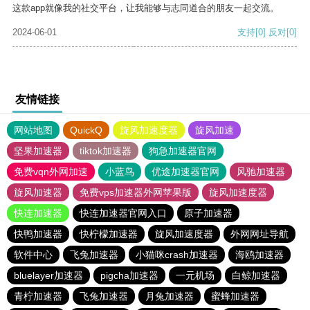
这款app就像我的社交平台，让我能够与志同道合的朋友一起交流。
2024-06-01
支持
[0]
反对
[0]
友情链接
网站地图
QuickQ
旋风加速度器
旋风加速
坚果加速器
tiktok加速器
狗急加速器官网
免费vqn外网加速
小蓝鸟
优途加速器官网
风驰加速器
旋风加速器
免费vps加速器外网苹果版
旋风加速度器
快连加速器
快连加速器官网入口
原子加速器
快鸭加速器
快柠檬加速器
旋风加速度器
外网网址导航
软件中心
飞兔加速器
小猫咪crash加速器
海鸥加速器
bluelayer加速器
pigcha加速器
一元机场
白鲸加速器
青柠加速器
飞兔加速器
月兔加速器
蜜蜂加速器