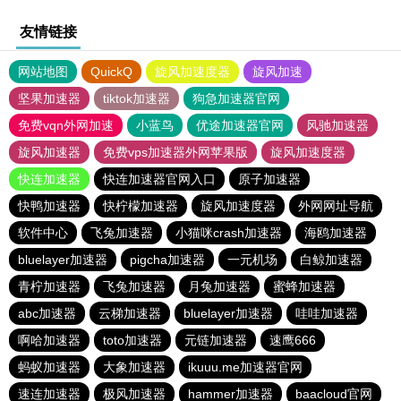
友情链接
网站地图
QuickQ
旋风加速度器
旋风加速
坚果加速器
tiktok加速器
狗急加速器官网
免费vqn外网加速
小蓝鸟
优途加速器官网
风驰加速器
旋风加速器
免费vps加速器外网苹果版
旋风加速度器
快连加速器
快连加速器官网入口
原子加速器
快鸭加速器
快柠檬加速器
旋风加速度器
外网网址导航
软件中心
飞兔加速器
小猫咪crash加速器
海鸥加速器
bluelayer加速器
pigcha加速器
一元机场
白鲸加速器
青柠加速器
飞兔加速器
月兔加速器
蜜蜂加速器
abc加速器
云梯加速器
bluelayer加速器
哇哇加速器
啊哈加速器
toto加速器
元链加速器
速鹰666
蚂蚁加速器
大象加速器
ikuuu.me加速器官网
速连加速器
极风加速器
hammer加速器
baacloud官网