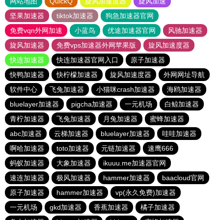
网站地图
QuickQ
旋风加速度器
旋风加速
坚果加速器
tiktok加速器
狗急加速器官网
免费vqn外网加速
小蓝鸟
优途加速器官网
风驰加速器
旋风加速器
免费vps加速器外网苹果版
旋风加速度器
快连加速器
快连加速器官网入口
原子加速器
快鸭加速器
快柠檬加速器
旋风加速度器
外网网址导航
软件中心
飞兔加速器
小猫咪crash加速器
海鸥加速器
bluelayer加速器
pigcha加速器
一元机场
白鲸加速器
青柠加速器
飞兔加速器
月兔加速器
蜜蜂加速器
abc加速器
云梯加速器
bluelayer加速器
哇哇加速器
啊哈加速器
toto加速器
元链加速器
速鹰666
蚂蚁加速器
大象加速器
ikuuu.me加速器官网
速连加速器
极风加速器
hammer加速器
baacloud官网
原子加速器
hammer加速器
vp(永久免费)加速器
一元机场
gkd加速器
香蕉加速器
橘子加速器