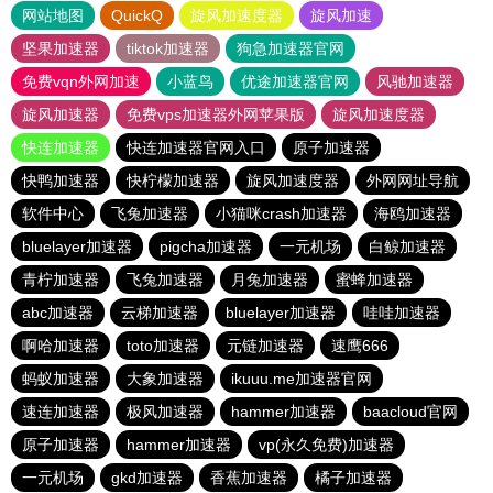
网站地图
QuickQ
旋风加速度器
旋风加速
坚果加速器
tiktok加速器
狗急加速器官网
免费vqn外网加速
小蓝鸟
优途加速器官网
风驰加速器
旋风加速器
免费vps加速器外网苹果版
旋风加速度器
快连加速器
快连加速器官网入口
原子加速器
快鸭加速器
快柠檬加速器
旋风加速度器
外网网址导航
软件中心
飞兔加速器
小猫咪crash加速器
海鸥加速器
bluelayer加速器
pigcha加速器
一元机场
白鲸加速器
青柠加速器
飞兔加速器
月兔加速器
蜜蜂加速器
abc加速器
云梯加速器
bluelayer加速器
哇哇加速器
啊哈加速器
toto加速器
元链加速器
速鹰666
蚂蚁加速器
大象加速器
ikuuu.me加速器官网
速连加速器
极风加速器
hammer加速器
baacloud官网
原子加速器
hammer加速器
vp(永久免费)加速器
一元机场
gkd加速器
香蕉加速器
橘子加速器