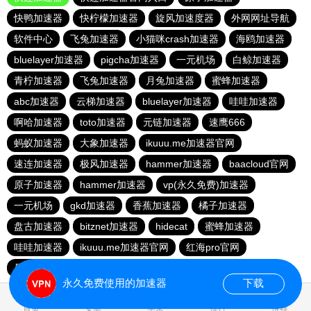
快鸭加速器
快柠檬加速器
旋风加速度器
外网网址导航
软件中心
飞兔加速器
小猫咪crash加速器
海鸥加速器
bluelayer加速器
pigcha加速器
一元机场
白鲸加速器
青柠加速器
飞兔加速器
月兔加速器
蜜蜂加速器
abc加速器
云梯加速器
bluelayer加速器
哇哇加速器
啊哈加速器
toto加速器
元链加速器
速鹰666
蚂蚁加速器
大象加速器
ikuuu.me加速器官网
速连加速器
极风加速器
hammer加速器
baacloud官网
原子加速器
hammer加速器
vp(永久免费)加速器
一元机场
gkd加速器
香蕉加速器
橘子加速器
盘古加速器
bitznet加速器
hidecat
蜜蜂加速器
哇哇加速器
ikuuu.me加速器官网
红海pro官网
暴雪加速器
永久免费使用的加速器
下载
0.570454s
首页
安卓
苹果
排行
推荐