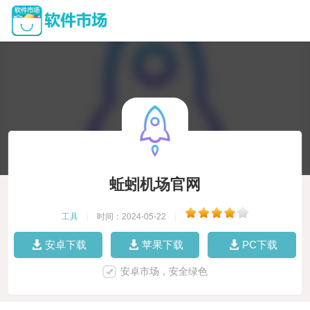
蚯蚓机场官网
工具
|
时间：2024-05-22
|
安卓下载
苹果下载
PC下载
安卓市场，安全绿色