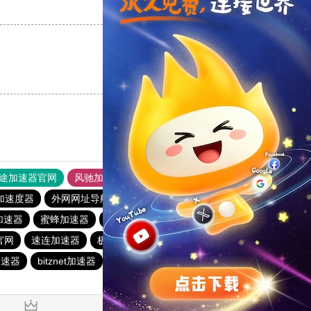
支持
[0]
反对
[0]
支持
[0]
反对
[0]
途加速器官网
风驰加速器
旋风加速器
加速度器
外网网址导航
软件中心
飞兔加速器
加速器
蜜蜂加速器
abc加速器
云梯加速器
器官网
速连加速器
极风加速器
hammer加速器
加速器
bitznet加速器
hidecat
蜜蜂加速器
哇哇加速器