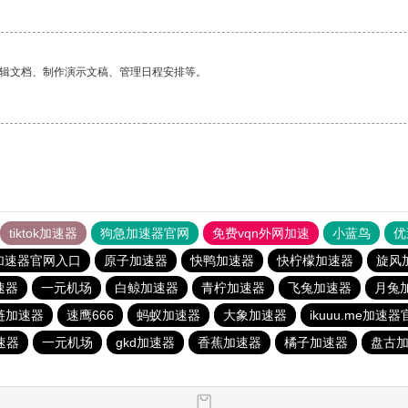
编辑文档、制作演示文稿、管理日程安排等。
tiktok加速器
狗急加速器官网
免费vqn外网加速
小蓝鸟
优
加速器官网入口
原子加速器
快鸭加速器
快柠檬加速器
旋风
加速器
一元机场
白鲸加速器
青柠加速器
飞兔加速器
月兔
链加速器
速鹰666
蚂蚁加速器
大象加速器
ikuuu.me加速
速器
一元机场
gkd加速器
香蕉加速器
橘子加速器
盘古