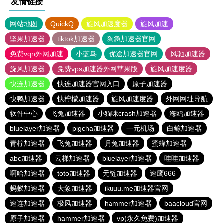
友情链接
网站地图
QuickQ
旋风加速度器
旋风加速
坚果加速器
tiktok加速器
狗急加速器官网
免费vqn外网加速
小蓝鸟
优途加速器官网
风驰加速器
旋风加速器
免费vps加速器外网苹果版
旋风加速度器
快连加速器
快连加速器官网入口
原子加速器
快鸭加速器
快柠檬加速器
旋风加速度器
外网网址导航
软件中心
飞兔加速器
小猫咪crash加速器
海鸥加速器
bluelayer加速器
pigcha加速器
一元机场
白鲸加速器
青柠加速器
飞兔加速器
月兔加速器
蜜蜂加速器
abc加速器
云梯加速器
bluelayer加速器
哇哇加速器
啊哈加速器
toto加速器
元链加速器
速鹰666
蚂蚁加速器
大象加速器
ikuuu.me加速器官网
速连加速器
极风加速器
hammer加速器
baacloud官网
原子加速器
hammer加速器
vp(永久免费)加速器