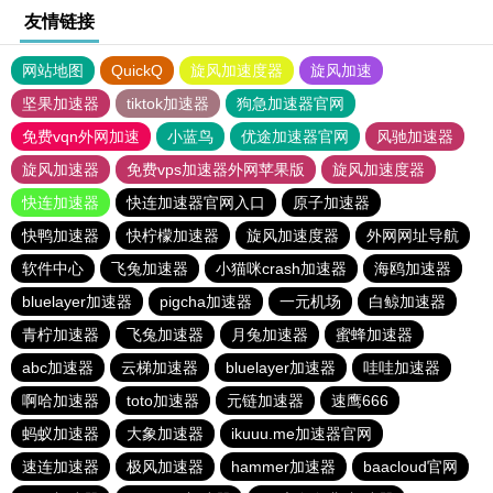
友情链接
网站地图
QuickQ
旋风加速度器
旋风加速
坚果加速器
tiktok加速器
狗急加速器官网
免费vqn外网加速
小蓝鸟
优途加速器官网
风驰加速器
旋风加速器
免费vps加速器外网苹果版
旋风加速度器
快连加速器
快连加速器官网入口
原子加速器
快鸭加速器
快柠檬加速器
旋风加速度器
外网网址导航
软件中心
飞兔加速器
小猫咪crash加速器
海鸥加速器
bluelayer加速器
pigcha加速器
一元机场
白鲸加速器
青柠加速器
飞兔加速器
月兔加速器
蜜蜂加速器
abc加速器
云梯加速器
bluelayer加速器
哇哇加速器
啊哈加速器
toto加速器
元链加速器
速鹰666
蚂蚁加速器
大象加速器
ikuuu.me加速器官网
速连加速器
极风加速器
hammer加速器
baacloud官网