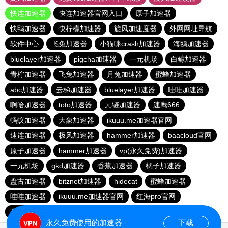
快连加速器
快连加速器官网入口
原子加速器
快鸭加速器
快柠檬加速器
旋风加速度器
外网网址导航
软件中心
飞兔加速器
小猫咪crash加速器
海鸥加速器
bluelayer加速器
pigcha加速器
一元机场
白鲸加速器
青柠加速器
飞兔加速器
月兔加速器
蜜蜂加速器
abc加速器
云梯加速器
bluelayer加速器
哇哇加速器
啊哈加速器
toto加速器
元链加速器
速鹰666
蚂蚁加速器
大象加速器
ikuuu.me加速器官网
速连加速器
极风加速器
hammer加速器
baacloud官网
原子加速器
hammer加速器
vp(永久免费)加速器
一元机场
gkd加速器
香蕉加速器
橘子加速器
盘古加速器
bitznet加速器
hidecat
蜜蜂加速器
哇哇加速器
ikuuu.me加速器官网
红海pro官网
暴雪加速器
永久免费使用的加速器
下载