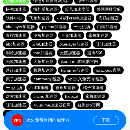
快连加速器
快连加速器官网入口
原子加速器
快鸭加速器
快柠檬加速器
旋风加速度器
外网网址导航
软件中心
飞兔加速器
小猫咪crash加速器
海鸥加速器
bluelayer加速器
pigcha加速器
一元机场
白鲸加速器
青柠加速器
飞兔加速器
月兔加速器
蜜蜂加速器
abc加速器
云梯加速器
bluelayer加速器
哇哇加速器
啊哈加速器
toto加速器
元链加速器
速鹰666
蚂蚁加速器
大象加速器
ikuuu.me加速器官网
速连加速器
极风加速器
hammer加速器
baacloud官网
原子加速器
hammer加速器
vp(永久免费)加速器
一元机场
gkd加速器
香蕉加速器
橘子加速器
盘古加速器
bitznet加速器
hidecat
蜜蜂加速器
哇哇加速器
ikuuu.me加速器官网
红海pro官网
暴雪加速器
永久免费使用的加速器
下载