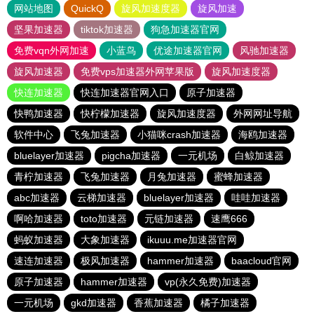
网站地图
QuickQ
旋风加速度器
旋风加速
坚果加速器
tiktok加速器
狗急加速器官网
免费vqn外网加速
小蓝鸟
优途加速器官网
风驰加速器
旋风加速器
免费vps加速器外网苹果版
旋风加速度器
快连加速器
快连加速器官网入口
原子加速器
快鸭加速器
快柠檬加速器
旋风加速度器
外网网址导航
软件中心
飞兔加速器
小猫咪crash加速器
海鸥加速器
bluelayer加速器
pigcha加速器
一元机场
白鲸加速器
青柠加速器
飞兔加速器
月兔加速器
蜜蜂加速器
abc加速器
云梯加速器
bluelayer加速器
哇哇加速器
啊哈加速器
toto加速器
元链加速器
速鹰666
蚂蚁加速器
大象加速器
ikuuu.me加速器官网
速连加速器
极风加速器
hammer加速器
baacloud官网
原子加速器
hammer加速器
vp(永久免费)加速器
一元机场
gkd加速器
香蕉加速器
橘子加速器