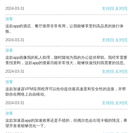
2024-03-31
支持
[0]
反对
[0]
游客
这款app的酒店、餐厅推荐非常有用，让我能够享受到高品质的旅行体
验。
2024-03-31
支持
[0]
反对
[0]
游客
这款app就像我的私人助理，随时随地为我的办公提供帮助。我经常需要
查找资料，这款app的搜索功能非常强大，能够快速找到我需要的信息。
2024-03-31
支持
[0]
反对
[0]
游客
这款加速器VPM应用程序可以给你提供最高速度和安全性的连接，并帮
助你在网络上自由移动。
2024-03-31
支持
[0]
反对
[0]
游客
这款加速器app的加速效果还是不错的，但偶尔也会出现卡顿的情况，希
望开发者能够优化一下。