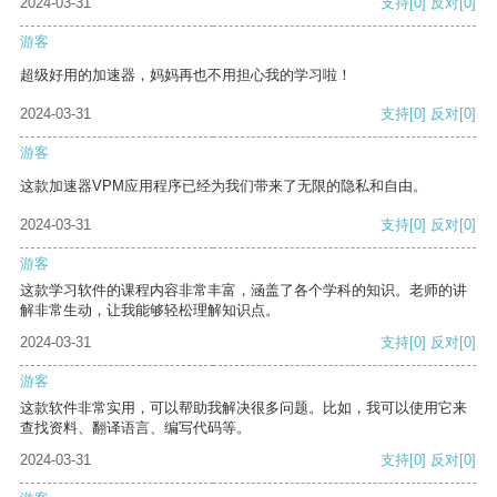
2024-03-31
支持
[0]
反对
[0]
游客
超级好用的加速器，妈妈再也不用担心我的学习啦！
2024-03-31
支持
[0]
反对
[0]
游客
这款加速器VPM应用程序已经为我们带来了无限的隐私和自由。
2024-03-31
支持
[0]
反对
[0]
游客
这款学习软件的课程内容非常丰富，涵盖了各个学科的知识。老师的讲
解非常生动，让我能够轻松理解知识点。
2024-03-31
支持
[0]
反对
[0]
游客
这款软件非常实用，可以帮助我解决很多问题。比如，我可以使用它来
查找资料、翻译语言、编写代码等。
2024-03-31
支持
[0]
反对
[0]