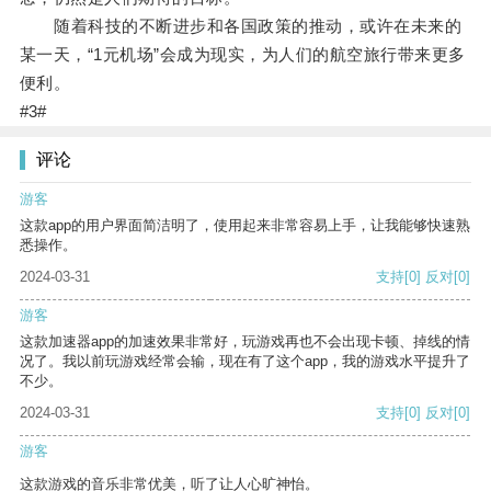
随着科技的不断进步和各国政策的推动，或许在未来的
某一天，“1元机场”会成为现实，为人们的航空旅行带来更多
便利。
#3#
评论
游客
这款app的用户界面简洁明了，使用起来非常容易上手，让我能够快速熟
悉操作。
2024-03-31
支持
[0]
反对
[0]
游客
这款加速器app的加速效果非常好，玩游戏再也不会出现卡顿、掉线的情
况了。我以前玩游戏经常会输，现在有了这个app，我的游戏水平提升了
不少。
2024-03-31
支持
[0]
反对
[0]
游客
这款游戏的音乐非常优美，听了让人心旷神怡。